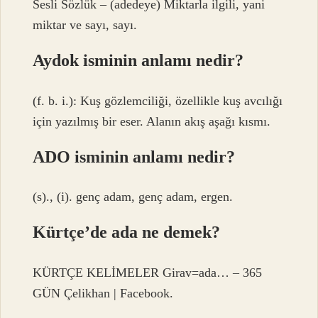
Sesli Sözlük – (adedeye) Miktarla ilgili, yani
miktar ve sayı, sayı.
Aydok isminin anlamı nedir?
(f. b. i.): Kuş gözlemciliği, özellikle kuş avcılığı
için yazılmış bir eser. Alanın akış aşağı kısmı.
ADO isminin anlamı nedir?
(s)., (i). genç adam, genç adam, ergen.
Kürtçe’de ada ne demek?
KÜRTÇE KELİMELER Girav=ada… – 365
GÜN Çelikhan | Facebook.