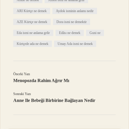
Ahide ne demek
Amon ismi ne anlama gelir
ARI Kürtçe ne demek
Aydok isminin anlamı nedir
AZE Kürtçe ne demek
Dora ismi ne demektir
Eda ismi ne anlama gelir
Edâsı ne demek
Guni ne
Kürtçede ada ne demek
Umay Ada ismi ne demek
Önceki Yazı
Menopozda Rahim Ağrır Mı
Sonraki Yazı
Anne Ile Bebeği Birbirine Bağlayan Nedir