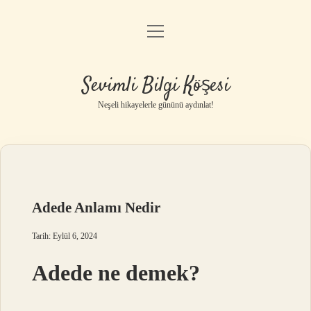
menüyü
Anasayfa
aç
Gizlilik Politikası
Sevimli Bilgi Köşesi
Yasal Uyarı
Neşeli hikayelerle gününü aydınlat!
Hakkımızda
Adede Anlamı Nedir
Tarih: Eylül 6, 2024
Adede ne demek?