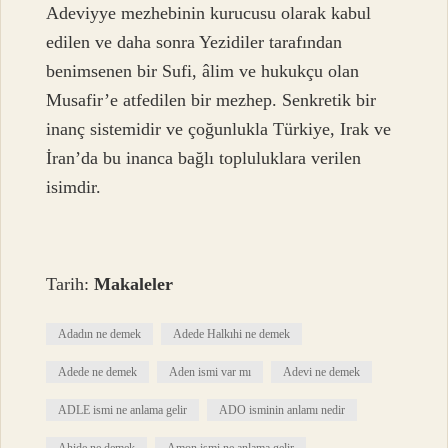
Adeviyye mezhebinin kurucusu olarak kabul
edilen ve daha sonra Yezidiler tarafından
benimsenen bir Sufi, âlim ve hukukçu olan
Musafir’e atfedilen bir mezhep. Senkretik bir
inanç sistemidir ve çoğunlukla Türkiye, Irak ve
İran’da bu inanca bağlı topluluklara verilen
isimdir.
Tarih:
Makaleler
Adadın ne demek
Adede Halkıhi ne demek
Adede ne demek
Aden ismi var mı
Adevi ne demek
ADLE ismi ne anlama gelir
ADO isminin anlamı nedir