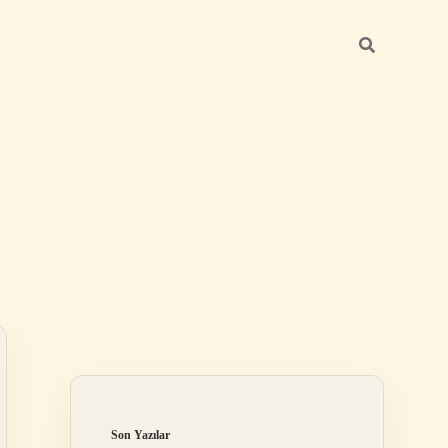
Sidebar
et giriş
vdcasino giriş
betexper.xyz
betci güncel giriş
betci.bet
betci.co
betc
Son Yazılar