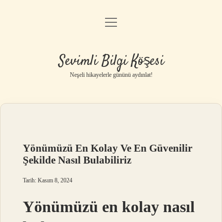
menüyü
Anasayfa
aç
Gizlilik Politikası
Sevimli Bilgi Köşesi
Yasal Uyarı
Neşeli hikayelerle gününü aydınlat!
Hakkımızda
Yönümüzü En Kolay Ve En Güvenilir
Şekilde Nasıl Bulabiliriz
Tarih: Kasım 8, 2024
Yönümüzü en kolay nasıl