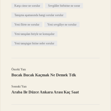
Karşı cinse ne sorulur
Sevgililer birbirine ne sorar
Tanışma aşamasında hangi sorular sorulur
Yeni flörte ne sorulur
Yeni sevgiliye ne sorulur
Yeni tanışılan biriyle ne konuşulur
Yeni tanıştıgın birine neler sorulur
Önceki Yazı
Bucak Bucak Kaçmak Ne Demek Tdk
Sonraki Yazı
Araba Ile Düzce Ankara Arası Kaç Saat