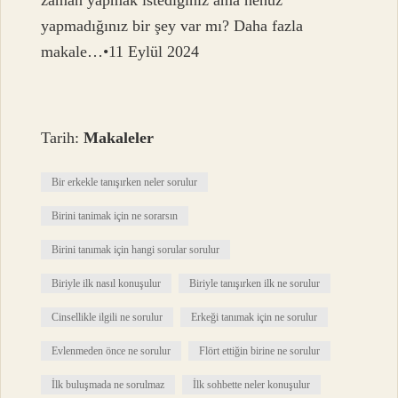
zaman yapmak istediğiniz ama henüz
yapmadığınız bir şey var mı? Daha fazla
makale…•11 Eylül 2024
Tarih:
Makaleler
Bir erkekle tanışırken neler sorulur
Birini tanimak için ne sorarsın
Birini tanımak için hangi sorular sorulur
Biriyle ilk nasıl konuşulur
Biriyle tanışırken ilk ne sorulur
Cinsellikle ilgili ne sorulur
Erkeği tanımak için ne sorulur
Evlenmeden önce ne sorulur
Flört ettiğin birine ne sorulur
İlk buluşmada ne sorulmaz
İlk sohbette neler konuşulur