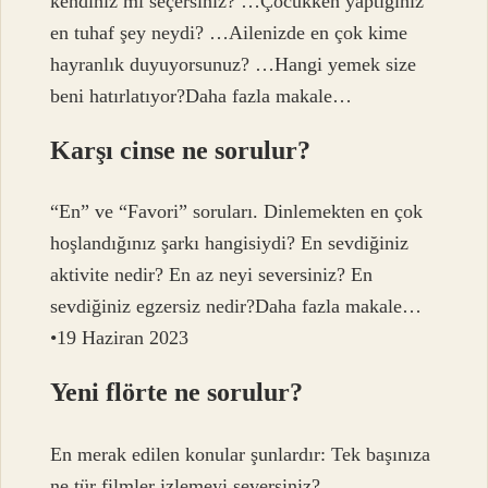
kendiniz mi seçersiniz? …Çocukken yaptığınız
en tuhaf şey neydi? …Ailenizde en çok kime
hayranlık duyuyorsunuz? …Hangi yemek size
beni hatırlatıyor?Daha fazla makale…
Karşı cinse ne sorulur?
“En” ve “Favori” soruları. Dinlemekten en çok
hoşlandığınız şarkı hangisiydi? En sevdiğiniz
aktivite nedir? En az neyi seversiniz? En
sevdiğiniz egzersiz nedir?Daha fazla makale…
•19 Haziran 2023
Yeni flörte ne sorulur?
En merak edilen konular şunlardır: Tek başınıza
ne tür filmler izlemeyi seversiniz?