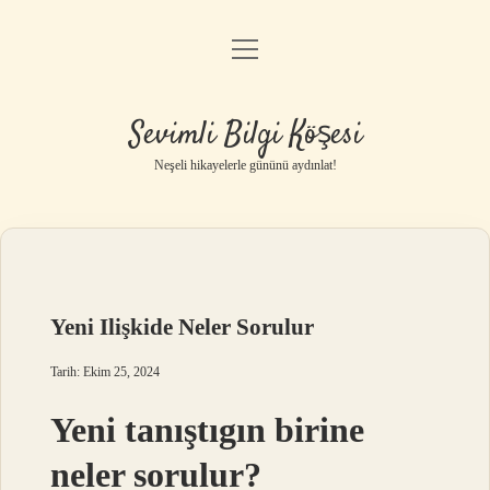
menüyü
Anasayfa
aç
Gizlilik Politikası
Sevimli Bilgi Köşesi
Yasal Uyarı
Neşeli hikayelerle gününü aydınlat!
Hakkımızda
Yeni Ilişkide Neler Sorulur
Tarih: Ekim 25, 2024
Yeni tanıştıgın birine
neler sorulur?