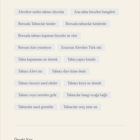
Alevilere neden tahtacı diyorlar
Ana tahta hisseleri hangileri
Borsada Tahtacılar kimler
Borsada tahtacılar kimlerdir
Borsada tahtası kapanan hisseler ne olur
Borsayı kim yönetiyor
Erzurum Alevileri Türk mü
Tahta kapanması ne demek
Tahta yapıcı kimdir
Tahtacı Alevi mi
Tahtacı diye kime denir
Tahtacı hisseyi nasıl etkiler
Tahtacı köyü ne demek
Tahtacı soyu nereden gelir
Tahtacılar hangi ocağa bağlı
Tahtacılar nasıl gömülür
Tahtacılar oruç tutar mı
Önceki Yazı