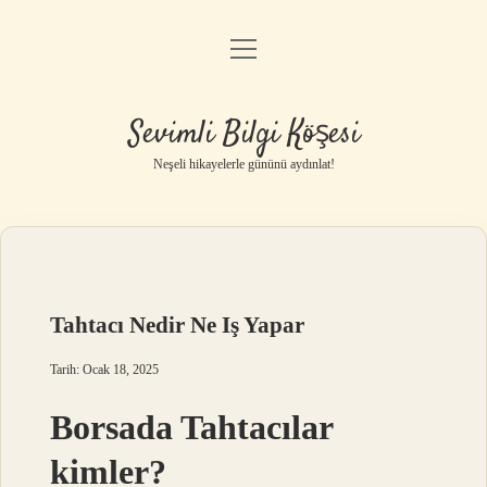
menüyü
Anasayfa
aç
Gizlilik Politikası
Sevimli Bilgi Köşesi
Yasal Uyarı
Neşeli hikayelerle gününü aydınlat!
Hakkımızda
Tahtacı Nedir Ne Iş Yapar
Tarih: Ocak 18, 2025
Borsada Tahtacılar
kimler?