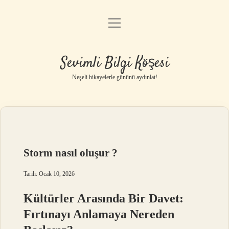
menüyü
Anasayfa
aç
Gizlilik Politikası
Sevimli Bilgi Köşesi
Yasal Uyarı
Neşeli hikayelerle gününü aydınlat!
Hakkımızda
Storm nasıl oluşur ?
Tarih: Ocak 10, 2026
Kültürler Arasında Bir Davet:
Fırtınayı Anlamaya Nereden