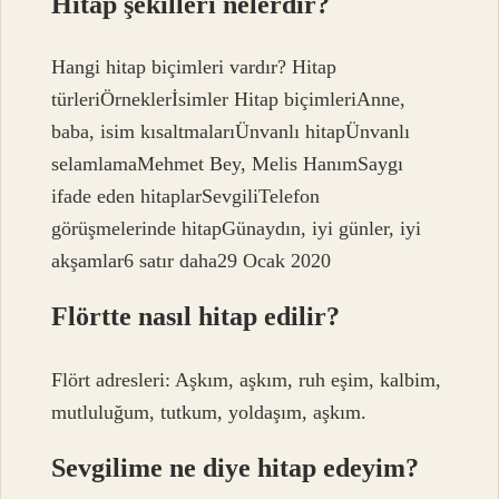
Hitap şekilleri nelerdir?
Hangi hitap biçimleri vardır? Hitap
türleriÖrneklerİsimler Hitap biçimleriAnne,
baba, isim kısaltmalarıÜnvanlı hitapÜnvanlı
selamlamaMehmet Bey, Melis HanımSaygı
ifade eden hitaplarSevgiliTelefon
görüşmelerinde hitapGünaydın, iyi günler, iyi
akşamlar6 satır daha29 Ocak 2020
Flörtte nasıl hitap edilir?
Flört adresleri: Aşkım, aşkım, ruh eşim, kalbim,
mutluluğum, tutkum, yoldaşım, aşkım.
Sevgilime ne diye hitap edeyim?