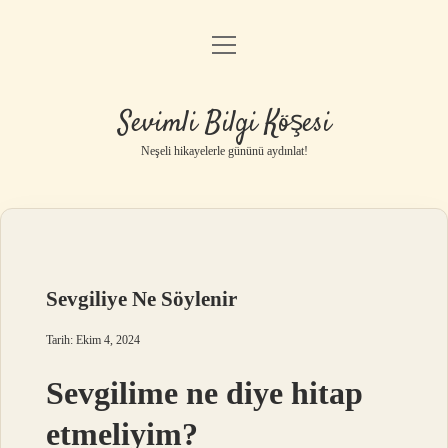
menüyü
Anasayfa
aç
Gizlilik Politikası
Sevimli Bilgi Köşesi
Yasal Uyarı
Neşeli hikayelerle gününü aydınlat!
Hakkımızda
Sevgiliye Ne Söylenir
Tarih: Ekim 4, 2024
Sevgilime ne diye hitap
etmeliyim?