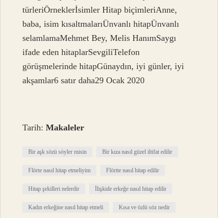
türleriÖrneklerİsimler Hitap biçimleriAnne,
baba, isim kısaltmalarıÜnvanlı hitapÜnvanlı
selamlamaMehmet Bey, Melis HanımSaygı
ifade eden hitaplarSevgiliTelefon
görüşmelerinde hitapGünaydın, iyi günler, iyi
akşamlar6 satır daha29 Ocak 2020
Tarih:
Makaleler
Bir aşk sözü söyler misin
Bir kıza nasıl güzel iltifat edilir
Flörte nasıl hitap etmeliyim
Flörtte nasıl hitap edilir
Hitap şekilleri nelerdir
İlişkide erkeğe nasıl hitap edilir
Kadın erkeğine nasıl hitap etmeli
Kısa ve özlü söz nedir