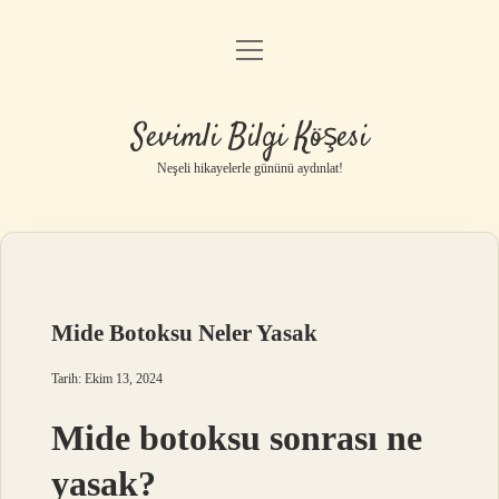
menüyü
Anasayfa
aç
Gizlilik Politikası
Sevimli Bilgi Köşesi
Yasal Uyarı
Neşeli hikayelerle gününü aydınlat!
Hakkımızda
Mide Botoksu Neler Yasak
Tarih: Ekim 13, 2024
Mide botoksu sonrası ne
yasak?