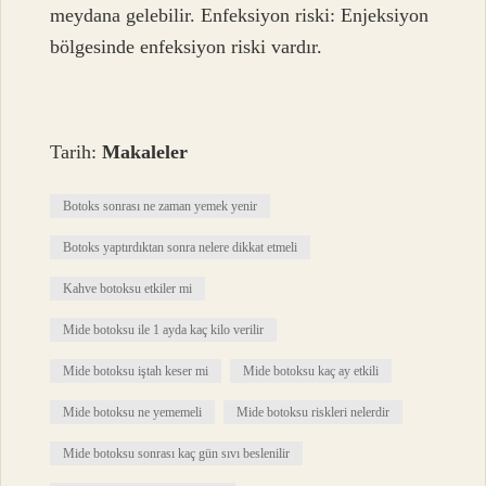
meydana gelebilir. Enfeksiyon riski: Enjeksiyon
bölgesinde enfeksiyon riski vardır.
Tarih:
Makaleler
Botoks sonrası ne zaman yemek yenir
Botoks yaptırdıktan sonra nelere dikkat etmeli
Kahve botoksu etkiler mi
Mide botoksu ile 1 ayda kaç kilo verilir
Mide botoksu iştah keser mi
Mide botoksu kaç ay etkili
Mide botoksu ne yememeli
Mide botoksu riskleri nelerdir
Mide botoksu sonrası kaç gün sıvı beslenilir