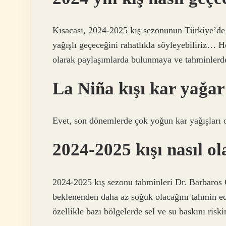
Kısacası, 2024-2025 kış sezonunun Türkiye’de
yağışlı geçeceğini rahatlıkla söyleyebiliriz… 
olarak paylaşımlarda bulunmaya ve tahminler
La Niña kışı kar yağa
Evet, son dönemlerde çok yoğun kar yağışları 
2024-2025 kışı nasıl o
2024-2025 kış sezonu tahminleri Dr. Barbaros 
beklenenden daha az soğuk olacağını tahmin edi
özellikle bazı bölgelerde sel ve su baskını riski