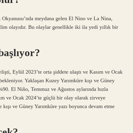
fik Okyanusu’nda meydana gelen El Nino ve La Nina,
im olayıdır. Bu olaylar genellikle iki ila yedi yıllık bir
başlıyor?
işti, Eylül 2023’te orta şiddete ulaştı ve Kasım ve Ocak
ı bekleniyor. Yaklaşan Kuzey Yarımküre kışı ve Güney
%90. El Niño, Temmuz ve Ağustos aylarında hızla
asım ve Ocak 2024’te güçlü bir olay olarak zirveye
re kışı ve Güney Yarımküre yazı boyunca devam etme
ecek?