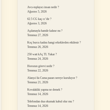
Avcı-toplayıcı insan nedir ?
Ağustos 5, 2026
62.5 CG kaç cc’dir ?
Ağustos 3, 2026
Aşılamayla hamile kalınır mı ?
Temmuz 27, 2026
Koç burcu kadını hangi erkeklerden etkilenir ?
Temmuz 26, 2026
250 watt kAç TL Yakar ?
Temmuz 24, 2026
Horozun görevi nedir ?
Temmuz 22, 2026
Alanya’da Cuma pazarı nereye kuruluyor ?
Temmuz 21, 2026
Kovalaklık yapma ne demek ?
Temmuz 14, 2026
Telefondan dua okumak kabul olur mu ?
Temmuz 14, 2026