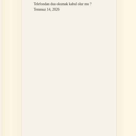
Telefondan dua okumak kabul olur mu ?
Temmuz 14, 2026