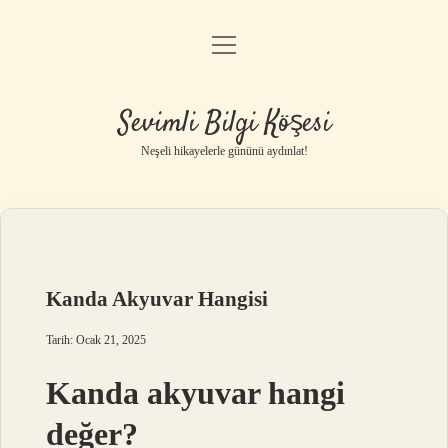
menüyü
Anasayfa
aç
Gizlilik Politikası
Sevimli Bilgi Köşesi
Yasal Uyarı
Neşeli hikayelerle gününü aydınlat!
Hakkımızda
Kanda Akyuvar Hangisi
Tarih: Ocak 21, 2025
Kanda akyuvar hangi
değer?