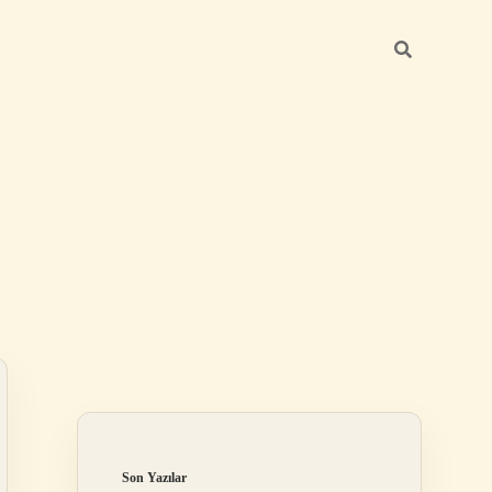
Sidebar
t giriş
vdcasino giriş
betexper.xyz
betci güncel giriş
betci.bet
betci.co
betci.
Son Yazılar