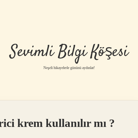
Sevimli Bilgi Köşesi
Neşeli hikayelerle gününü aydınlat!
ilbet mobil giriş
ilbe
ici krem kullanılır mı ?