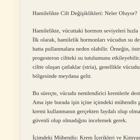
Hamilelikte Cilt Değişiklikleri: Neler Oluyor?
Hamilelikte, vücuttaki hormon seviyeleri hızla d
İlk olarak, hamilelik hormonları vücudun su deng
hatta pullanmalara neden olabilir. Örneğin, östr
progesteron ciltteki su tutulumunu etkileyebili
ciltte oluşan çatlaklar (stria), genellikle vücu
bölgesinde meydana gelir.
Bu süreçte, vücudu nemlendirici kremlerle deste
Ama işte burada işin içine içimdeki mühendis
kremi kullanmanın gerçekten faydalı olup olmadı
güvenli olup olmadığını incelemek gerek.
İçimdeki Mühendis: Krem İçerikleri ve Kimya