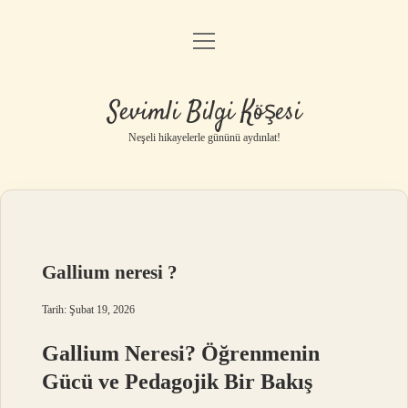
menüyü
Anasayfa
aç
Gizlilik Politikası
Sevimli Bilgi Köşesi
Yasal Uyarı
Neşeli hikayelerle gününü aydınlat!
Hakkımızda
Gallium neresi ?
Tarih: Şubat 19, 2026
Gallium Neresi? Öğrenmenin
Gücü ve Pedagojik Bir Bakış