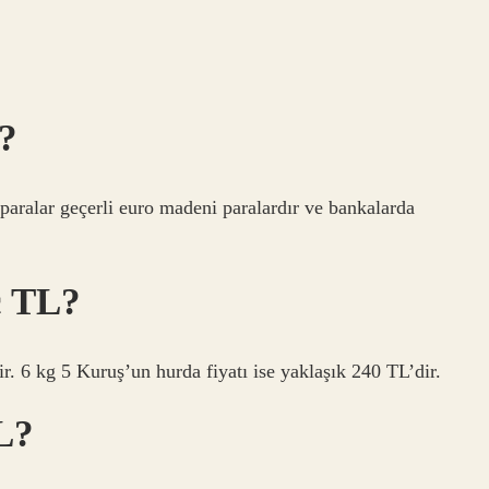
?
ralar geçerli euro madeni paralardır ve bankalarda
ç TL?
r. 6 kg 5 Kuruş’un hurda fiyatı ise yaklaşık 240 TL’dir.
L?