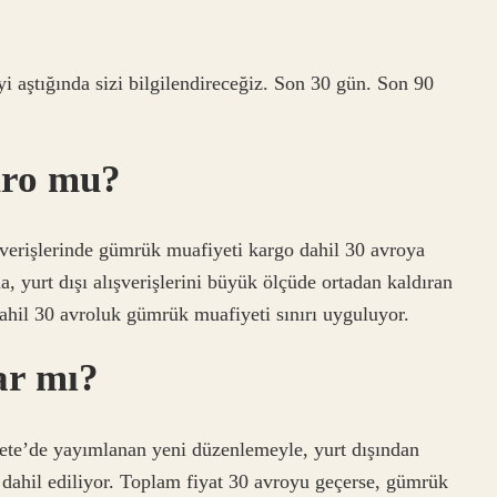
aştığında sizi bilgilendireceğiz. Son 30 gün. Son 90
uro mu?
ışverişlerinde gümrük muafiyeti kargo dahil 30 avroya
 yurt dışı alışverişlerini büyük ölçüde ortadan kaldıran
 dahil 30 avroluk gümrük muafiyeti sınırı uyguluyor.
ar mı?
e yayımlanan yeni düzenlemeyle, yurt dışından
de dahil ediliyor. Toplam fiyat 30 avroyu geçerse, gümrük