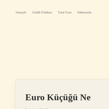
Anasayfa
Gizlilik Politikası
Yasal Uyarı
Hakkımızda
Euro Küçüğü Ne