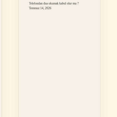
Telefondan dua okumak kabul olur mu ?
Temmuz 14, 2026