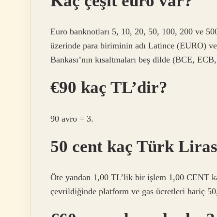
Kaç çeşit euro var?
Euro banknotları 5, 10, 20, 50, 100, 200 ve 50
üzerinde para biriminin adı Latince (EURO) v
Bankası’nın kısaltmaları beş dilde (BCE, ECB
€90 kaç TL’dir?
90 avro = 3.
50 cent kaç Türk Liras
Öte yandan 1,00 TL’lik bir işlem 1,00 CENT kar
çevrildiğinde platform ve gas ücretleri hariç 5