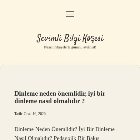
menüyü
Anasayfa
aç
Gizlilik Politikası
Sevimli Bilgi Köşesi
Yasal Uyarı
Neşeli hikayelerle gününü aydınlat!
Hakkımızda
Dinleme neden önemlidir, iyi bir
dinleme nasıl olmalıdır ?
Tarih: Ocak 16, 2026
Dinleme Neden Önemlidir? İyi Bir Dinleme
Nasıl Olmalıdır? Pedagojik Bir Bakış