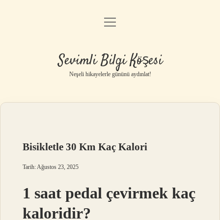
menüyü
Anasayfa
aç
Gizlilik Politikası
Sevimli Bilgi Köşesi
Yasal Uyarı
Neşeli hikayelerle gününü aydınlat!
Hakkımızda
Bisikletle 30 Km Kaç Kalori
Tarih: Ağustos 23, 2025
1 saat pedal çevirmek kaç
kaloridir?