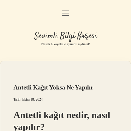
menüyü
Anasayfa
aç
Gizlilik Politikası
Sevimli Bilgi Köşesi
Yasal Uyarı
Neşeli hikayelerle gününü aydınlat!
Hakkımızda
Antetli Kağıt Yoksa Ne Yapılır
Tarih: Ekim 18, 2024
Antetli kağıt nedir, nasıl
yapılır?