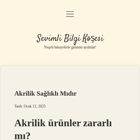
menüyü
Anasayfa
aç
Gizlilik Politikası
Sevimli Bilgi Köşesi
Yasal Uyarı
Neşeli hikayelerle gününü aydınlat!
Hakkımızda
Akrilik Sağlıklı Mıdır
Tarih: Ocak 12, 2025
Akrilik ürünler zararlı
mı?