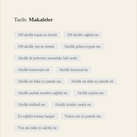
Tarih:
Makaleler
100 akrilik kazak ne demek
100 akrilik sağlıklı mı
100 akrilik yün ne demek
Akrilik gıdaya uygun mu
Akrilik ile polyester arasındaki fark nedir
Akrilik kanserojen mi
Akrilik kimyasal mı
Akrilik mi daha iyi pamuk mu
Akrilik mi daha iyi plastik mi
Akrilik mutfak ürünleri sağlıklı mı
Akrilik naylon mu
Akrilik tehlikeli mi
Akrilik ürünler zararlı mı
En sağlıklı kumaş hangisi
Viskoz mu iyi pamuk mu
Yün mü daha iyi akrilik mi