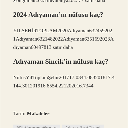
Zonguldak202338Kütahya202377 satır daha
2024 Adıyaman’ın nüfusu kaç?
YILŞEHİRTOPLAM2020Adıyaman632459202
1Adıyaman6321482022Adıyaman6351692023A
dıyaman60497813 satır daha
Adıyaman Sincik’in nüfusu kaç?
NüfusYılToplamŞehir201717.0344.083201817.4
144.301201916.8554.221202016.7344.
Tarih:
Makaleler
2024 Adıyamanın nüfusu kaç
Adıyaman Besni Türk mü