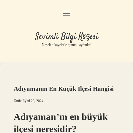
menüyü
Anasayfa
aç
Gizlilik Politikası
Sevimli Bilgi Köşesi
Yasal Uyarı
Neşeli hikayelerle gününü aydınlat!
Hakkımızda
Adıyamanın En Küçük Ilçesi Hangisi
Tarih: Eylül 28, 2024
Adıyaman’ın en büyük
ilçesi neresidir?