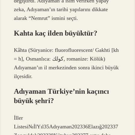
değiştirdi. Adıyaman’a isim verirken yapay
zeka, Adıyaman’ın tarihi yapılarını dikkate
alarak “Nemrut” ismini seçti.
Kahta kaç ilden büyüktür?
Kâhta (Süryanice: fluorofluorescent/ Gakhti [kh
= h], Osmanlıca: كولك, romanize: Kölük)
Adıyaman’ın il merkezinden sonra ikinci büyük
ilçesidir.
Adıyaman Türkiye’nin kaçıncı
büyük şehri?
İller
Listesi№İlYıl35Adıyaman202336Elazığ202337