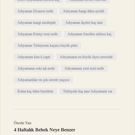
Adıyaman Efsanesi nedir
Adıyaman hangi ilden ayrıldı
Adıyaman hangi mezheptir
Adıyaman ilçeleri kaç tane
Adıyaman Kürtçe ismi nedir
Adıyaman Sincikin nüfusu kaç
Adıyaman Türkiyenin kaçıncı büyük şehri
Adıyamanı kim il yaptı
Adıyamanın en büyük ilçesi neresidir
Adıyamanın eski adı nedir
Adıyamanın yeni ismi nedir
Adıyamanlılar en çok nerede yaşıyor
Kahta kaç ilden büyüktür
Türkiyede kaç tane Adıyamanlı var
Önceki Yazı
4 Haftalık Bebek Neye Benzer