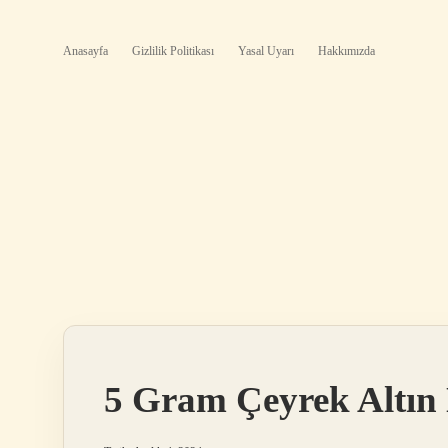
Anasayfa
Gizlilik Politikası
Yasal Uyarı
Hakkımızda
5 Gram Çeyrek Altın