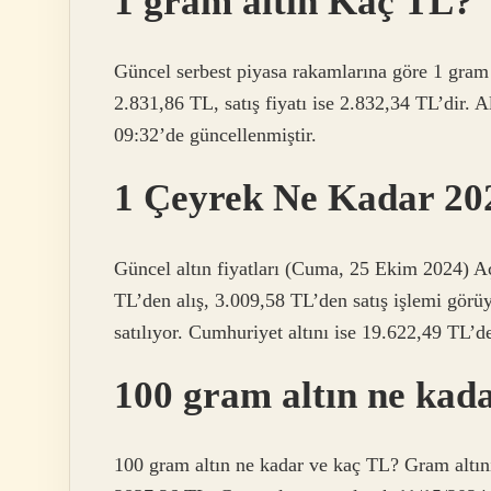
1 gram altın Kaç TL?
Güncel serbest piyasa rakamlarına göre 1 gram a
2.831,86 TL, satış fiyatı ise 2.832,34 TL’dir. A
09:32’de güncellenmiştir.
1 Çeyrek Ne Kadar 20
Güncel altın fiyatları (Cuma, 25 Ekim 2024) Aç
TL’den alış, 3.009,58 TL’den satış işlemi görü
satılıyor. Cumhuriyet altını ise 19.622,49 TL’d
100 gram altın ne kad
100 gram altın ne kadar ve kaç TL? Gram altının