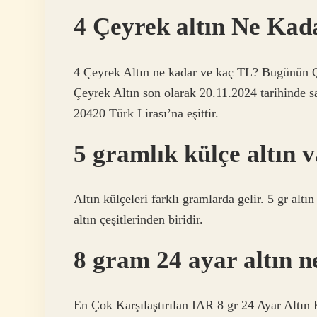
4 Çeyrek altın Ne Kad
4 Çeyrek Altın ne kadar ve kaç TL? Bugünün Çey
Çeyrek Altın son olarak 20.11.2024 tarihinde s
20420 Türk Lirası’na eşittir.
5 gramlık külçe altın 
Altın külçeleri farklı gramlarda gelir. 5 gr alt
altın çeşitlerinden biridir.
8 gram 24 ayar altın 
En Çok Karşılaştırılan IAR 8 gr 24 Ayar Altın