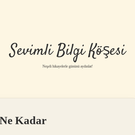
Sevimli Bilgi Köşesi
Neşeli hikayelerle gününü aydınlat!
ilbet mobil giriş
ilb
 Ne Kadar