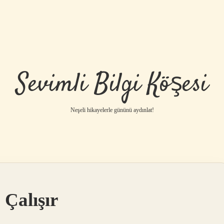
Sevimli Bilgi Köşesi
Neşeli hikayelerle gününü aydınlat!
 Çalışır