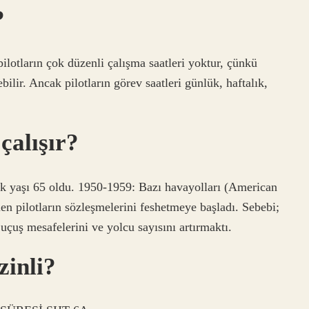
?
 pilotların çok düzenli çalışma saatleri yoktur, çünkü
ilir. Ancak pilotların görev saatleri günlük, haftalık,
çalışır?
lik yaşı 65 oldu. 1950-1959: Bazı havayolları (American
en pilotların sözleşmelerini feshetmeye başladı. Sebebi;
çuş mesafelerini ve yolcu sayısını artırmaktı.
zinli?