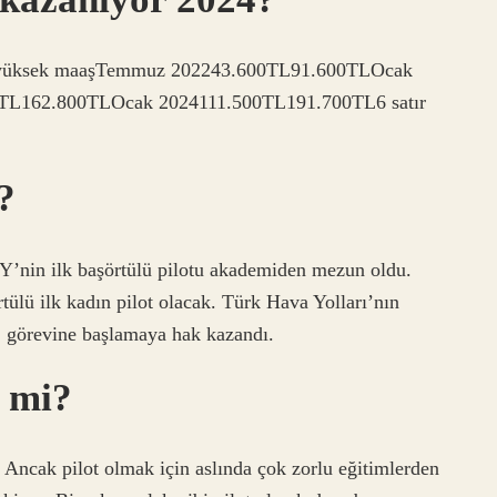
En yüksek maaşTemmuz 202243.600TL91.600TLOcak
L162.800TLOcak 2024111.500TL191.700TL6 satır
?
HY’nin ilk başörtülü pilotu akademiden mezun oldu.
lü ilk kadın pilot olacak. Türk Hava Yolları’nın
, görevine başlamaya hak kazandı.
k mi?
! Ancak pilot olmak için aslında çok zorlu eğitimlerden