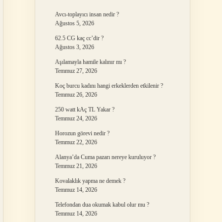
Avcı-toplayıcı insan nedir ?
Ağustos 5, 2026
62.5 CG kaç cc’dir ?
Ağustos 3, 2026
Aşılamayla hamile kalınır mı ?
Temmuz 27, 2026
Koç burcu kadını hangi erkeklerden etkilenir ?
Temmuz 26, 2026
250 watt kAç TL Yakar ?
Temmuz 24, 2026
Horozun görevi nedir ?
Temmuz 22, 2026
Alanya’da Cuma pazarı nereye kuruluyor ?
Temmuz 21, 2026
Kovalaklık yapma ne demek ?
Temmuz 14, 2026
Telefondan dua okumak kabul olur mu ?
Temmuz 14, 2026