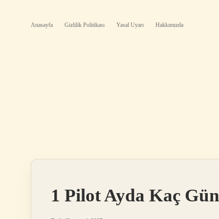
Anasayfa
Gizlilik Politikası
Yasal Uyarı
Hakkımızda
1 Pilot Ayda Kaç Gün