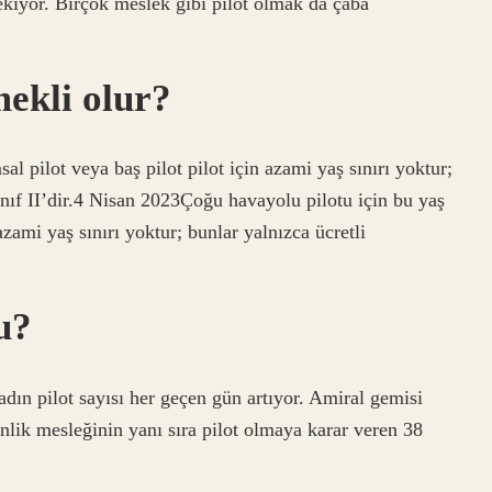
kiyor. Birçok meslek gibi pilot olmak da çaba
mekli olur?
l pilot veya baş pilot pilot için azami yaş sınırı yoktur;
ınıf II’dir.4 Nisan 2023Çoğu havayolu pilotu için bu yaş
azami yaş sınırı yoktur; bunlar yalnızca ücretli
u?
ın pilot sayısı her geçen gün artıyor. Amiral gemisi
nlik mesleğinin yanı sıra pilot olmaya karar veren 38