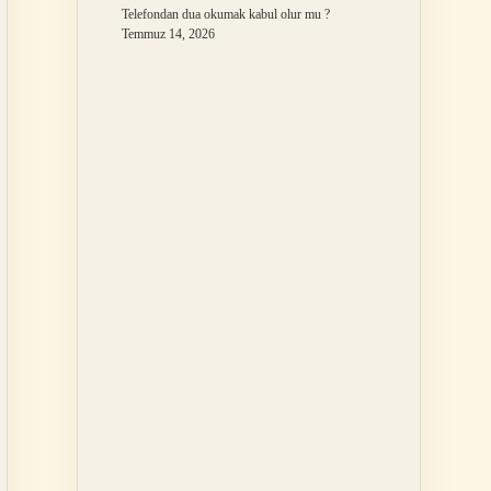
Telefondan dua okumak kabul olur mu ?
Temmuz 14, 2026