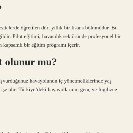
?
rsitelerde öğretilen dört yıllık bir lisans bölümüdür. Bu
dir. Pilot eğitimi, havacılık sektöründe profesyonel bir
n kapsamlı bir eğitim programı içerir.
ot olunur mu?
 başvurduğunuz havayolunun iç yönetmeliklerinde yaş
i işe alır. Türkiye’deki havayollarının genç ve İngilizce