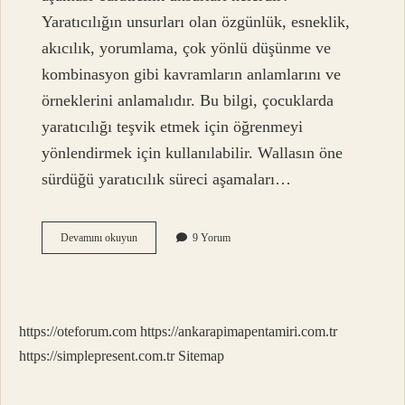
Yaratıcılığın unsurları olan özgünlük, esneklik,
akıcılık, yorumlama, çok yönlü düşünme ve
kombinasyon gibi kavramların anlamlarını ve
örneklerini anlamalıdır. Bu bilgi, çocuklarda
yaratıcılığı teşvik etmek için öğrenmeyi
yönlendirmek için kullanılabilir. Wallasın öne
sürdüğü yaratıcılık süreci aşamaları…
Wallas
Devamını okuyun
9 Yorum
In
Öne
Sürdüğü
Yaratıcılık
Süreci
https://oteforum.com
https://ankarapimapentamiri.com.tr
Aşamaları
Nelerdir
https://simplepresent.com.tr
Sitemap