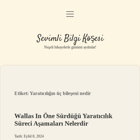
menüyü
Anasayfa
aç
Gizlilik Politikası
Sevimli Bilgi Köşesi
Yasal Uyarı
Neşeli hikayelerle gününü aydınlat!
Hakkımızda
Etiket:
Yaratıcılığın üç bileşeni nedir
Wallas In Öne Sürdüğü Yaratıcılık
Süreci Aşamaları Nelerdir
Tarih: Eylül 8, 2024