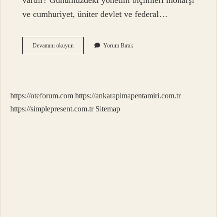
vardır? Günümüzdeki yönetim biçimleri monarşi
ve cumhuriyet, üniter devlet ve federal…
Monarşi
Devamını okuyun
Yorum Bırak
Oligarşi
Teokrasi
Ne
Demek
https://oteforum.com
https://ankarapimapentamiri.com.tr
https://simplepresent.com.tr
Sitemap