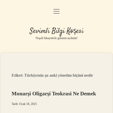
menüyü
Anasayfa
aç
Gizlilik Politikası
Sevimli Bilgi Köşesi
Yasal Uyarı
Neşeli hikayelerle gününü aydınlat!
Hakkımızda
Etiket:
Türkiyenin şu anki yönetim biçimi nedir
Monarşi Oligarşi Teokrasi Ne Demek
Tarih: Ocak 18, 2025