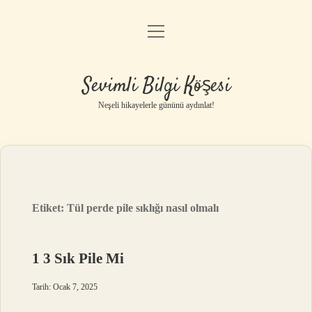
menüyü
Anasayfa
aç
Gizlilik Politikası
Sevimli Bilgi Köşesi
Yasal Uyarı
Neşeli hikayelerle gününü aydınlat!
Hakkımızda
Etiket:
Tül perde pile sıklığı nasıl olmalı
1 3 Sık Pile Mi
Tarih: Ocak 7, 2025