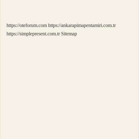
Sık
Pile
Mi
https://oteforum.com
https://ankarapimapentamiri.com.tr
https://simplepresent.com.tr
Sitemap