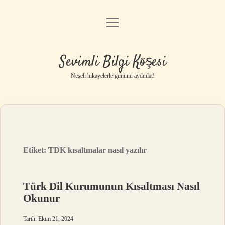
menüyü
Anasayfa
aç
Gizlilik Politikası
Sevimli Bilgi Köşesi
Yasal Uyarı
Neşeli hikayelerle gününü aydınlat!
Hakkımızda
Etiket:
TDK kısaltmalar nasıl yazılır
Türk Dil Kurumunun Kısaltması Nasıl
Okunur
Tarih: Ekim 21, 2024