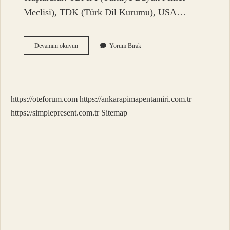
Meclisi), TDK (Türk Dil Kurumu), USA…
Türk
Devamını okuyun
Yorum Bırak
Dil
Kurumunun
Kısaltması
Nasıl
Okunur
https://oteforum.com
https://ankarapimapentamiri.com.tr
https://simplepresent.com.tr
Sitemap