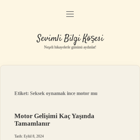
menüyü
Anasayfa
aç
Gizlilik Politikası
Sevimli Bilgi Köşesi
Yasal Uyarı
Neşeli hikayelerle gününü aydınlat!
Hakkımızda
Etiket:
Seksek oynamak ince motor mu
Motor Gelişimi Kaç Yaşında
Tamamlanır
Tarih: Eylül 8, 2024