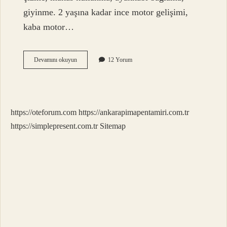
giyinme. 2 yaşına kadar ince motor gelişimi,
kaba motor…
Motor
Devamını okuyun
12 Yorum
Gelişimi
Kaç
Yaşında
Tamamlanır
https://oteforum.com
https://ankarapimapentamiri.com.tr
https://simplepresent.com.tr
Sitemap