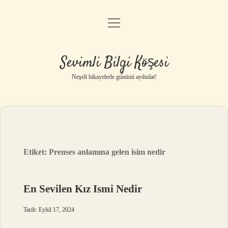
menüyü
Anasayfa
aç
Gizlilik Politikası
Sevimli Bilgi Köşesi
Yasal Uyarı
Neşeli hikayelerle gününü aydınlat!
Hakkımızda
Etiket:
Prenses anlamına gelen isim nedir
En Sevilen Kız Ismi Nedir
Tarih: Eylül 17, 2024