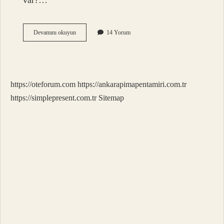
var?…
En
Devamını okuyun
14 Yorum
Sevilen
Kız
Ismi
Nedir
https://oteforum.com
https://ankarapimapentamiri.com.tr
https://simplepresent.com.tr
Sitemap