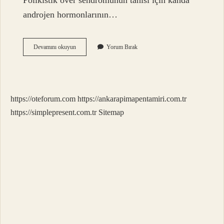
Polikistik over sendromunun tanısı için kanda
androjen hormonlarının…
Polikistik
Devamını okuyun
Yorum Bırak
Over
Geçtiğini
Nasıl
Anlarız
https://oteforum.com
https://ankarapimapentamiri.com.tr
https://simplepresent.com.tr
Sitemap