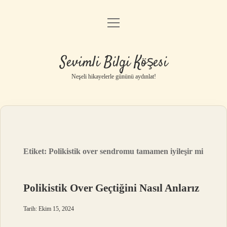
menüyü
Anasayfa
aç
Gizlilik Politikası
Sevimli Bilgi Köşesi
Yasal Uyarı
Neşeli hikayelerle gününü aydınlat!
Hakkımızda
Etiket:
Polikistik over sendromu tamamen iyileşir mi
Polikistik Over Geçtiğini Nasıl Anlarız
Tarih: Ekim 15, 2024