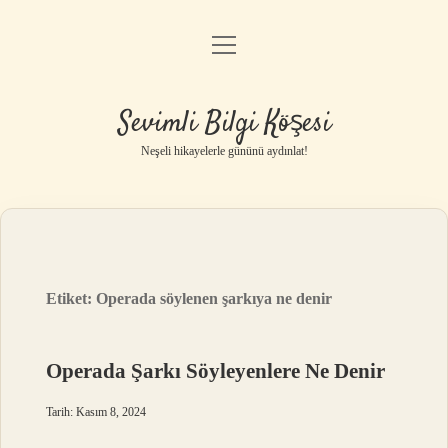
menüyü
Anasayfa
aç
Gizlilik Politikası
Sevimli Bilgi Köşesi
Yasal Uyarı
Neşeli hikayelerle gününü aydınlat!
Hakkımızda
Etiket:
Operada söylenen şarkıya ne denir
Operada Şarkı Söyleyenlere Ne Denir
Tarih: Kasım 8, 2024