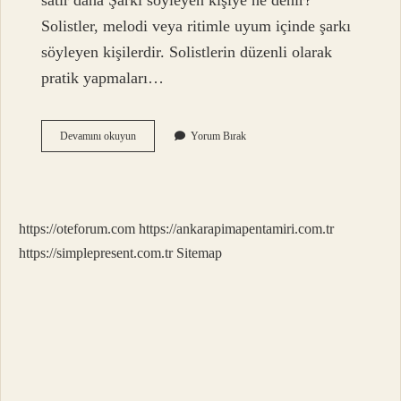
satır daha Şarkı söyleyen kişiye ne denir?
Solistler, melodi veya ritimle uyum içinde şarkı
söyleyen kişilerdir. Solistlerin düzenli olarak
pratik yapmaları…
Operada
Devamını okuyun
Yorum Bırak
Şarkı
Söyleyenlere
Ne
Denir
https://oteforum.com
https://ankarapimapentamiri.com.tr
https://simplepresent.com.tr
Sitemap