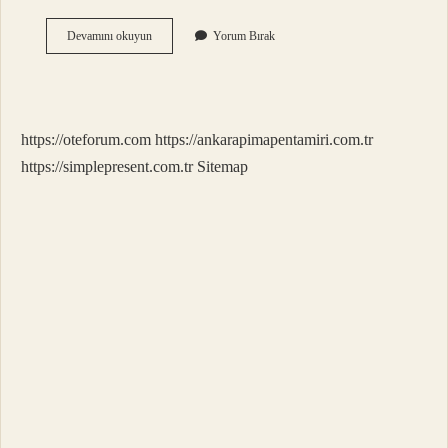
Su
Devamını okuyun
Yorum Bırak
Arıtma
Cihazı
Ekonomik
Mi
https://oteforum.com
https://ankarapimapentamiri.com.tr
https://simplepresent.com.tr
Sitemap