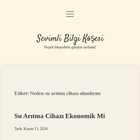
menüyü
Anasayfa
aç
Gizlilik Politikası
Sevimli Bilgi Köşesi
Yasal Uyarı
Neşeli hikayelerle gününü aydınlat!
Hakkımızda
Etiket:
Neden su arıtma cihazı almalıyım
Su Arıtma Cihazı Ekonomik Mi
Tarih: Kasım 13, 2024