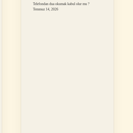
Telefondan dua okumak kabul olur mu ?
Temmuz 14, 2026