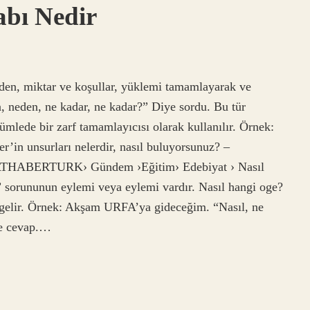
abı Nedir
den, miktar ve koşullar, yüklemi tamamlayarak ve
, neden, ne kadar, ne kadar?” Diye sordu. Bu tür
ümlede bir zarf tamamlayıcısı olarak kullanılır. Örnek:
’in unsurları nelerdir, nasıl buluyorsunuz? –
ATHABERTURK› Gündem ›Eğitim› Edebiyat › Nasıl
 sorununun eylemi veya eylemi vardır. Nasıl hangi oge?
e gelir. Örnek: Akşam URFA’ya gideceğim. “Nasıl, ne
ye cevap.…