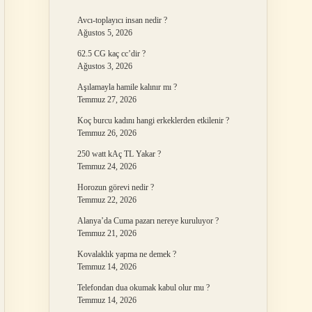
Avcı-toplayıcı insan nedir ?
Ağustos 5, 2026
62.5 CG kaç cc’dir ?
Ağustos 3, 2026
Aşılamayla hamile kalınır mı ?
Temmuz 27, 2026
Koç burcu kadını hangi erkeklerden etkilenir ?
Temmuz 26, 2026
250 watt kAç TL Yakar ?
Temmuz 24, 2026
Horozun görevi nedir ?
Temmuz 22, 2026
Alanya’da Cuma pazarı nereye kuruluyor ?
Temmuz 21, 2026
Kovalaklık yapma ne demek ?
Temmuz 14, 2026
Telefondan dua okumak kabul olur mu ?
Temmuz 14, 2026