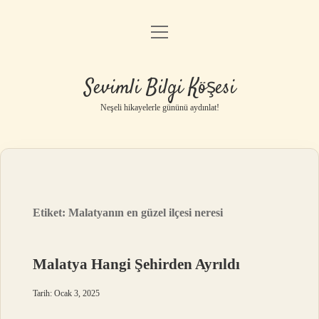
menüyü
Anasayfa
aç
Gizlilik Politikası
Sevimli Bilgi Köşesi
Yasal Uyarı
Neşeli hikayelerle gününü aydınlat!
Hakkımızda
Etiket:
Malatyanın en güzel ilçesi neresi
Malatya Hangi Şehirden Ayrıldı
Tarih: Ocak 3, 2025