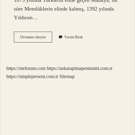
1075 yılında Türklerin eline geçen Malatya, bir
süre Memlüklerin elinde kalmış, 1392 yılında
Yıldırım…
Malatya
Devamını okuyun
Yorum Bırak
Hangi
Şehirden
Ayrıldı
https://oteforum.com
https://ankarapimapentamiri.com.tr
https://simplepresent.com.tr
Sitemap