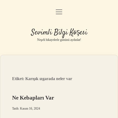
menüyü
Anasayfa
aç
Gizlilik Politikası
Sevimli Bilgi Köşesi
Yasal Uyarı
Neşeli hikayelerle gününü aydınlat!
Hakkımızda
Etiket:
Karışık ızgarada neler var
Ne Kebapları Var
Tarih: Kasım 16, 2024