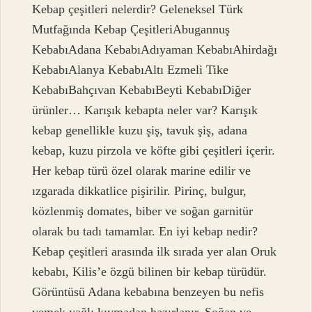
Kebap çeşitleri nelerdir? Geleneksel Türk
Mutfağında Kebap ÇeşitleriAbugannuş
KebabıAdana KebabıAdıyaman KebabıAhirdağı
KebabıAlanya KebabıAltı Ezmeli Tike
KebabıBahçıvan KebabıBeyti KebabıDiğer
ürünler… Karışık kebapta neler var? Karışık
kebap genellikle kuzu şiş, tavuk şiş, adana
kebap, kuzu pirzola ve köfte gibi çeşitleri içerir.
Her kebap türü özel olarak marine edilir ve
ızgarada dikkatlice pişirilir. Pirinç, bulgur,
közlenmiş domates, biber ve soğan garnitür
olarak bu tadı tamamlar. En iyi kebap nedir?
Kebap çeşitleri arasında ilk sırada yer alan Oruk
kebabı, Kilis’e özgü bilinen bir kebap türüdür.
Görüntüsü Adana kebabına benzeyen bu nefis