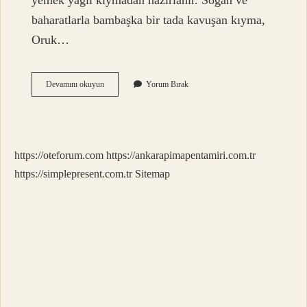
yemek yağlı kıymadan hazırlanır. Soğan ve
baharatlarla bambaşka bir tada kavuşan kıyma,
Oruk…
Ne
Devamını okuyun
Yorum Bırak
Kebapları
Var
https://oteforum.com
https://ankarapimapentamiri.com.tr
https://simplepresent.com.tr
Sitemap