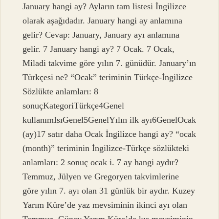
January hangi ay? Ayların tam listesi İngilizce
olarak aşağıdadır. January hangi ay anlamına
gelir? Cevap: January, January ayı anlamına
gelir. 7 January hangi ay? 7 Ocak. 7 Ocak,
Miladi takvime göre yılın 7. günüdür. January’ın
Türkçesi ne? “Ocak” teriminin Türkçe-İngilizce
Sözlükte anlamları: 8
sonuçKategoriTürkçe4Genel
kullanımIsıGenel5GenelYılın ilk ayı6GenelOcak
(ay)17 satır daha Ocak İngilizce hangi ay? “ocak
(month)” teriminin İngilizce-Türkçe sözlükteki
anlamları: 2 sonuç ocak i. 7 ay hangi aydır?
Temmuz, Jülyen ve Gregoryen takvimlerine
göre yılın 7. ayı olan 31 günlük bir aydır. Kuzey
Yarım Küre’de yaz mevsiminin ikinci ayı olan