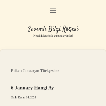
menüyü
Anasayfa
aç
Gizlilik Politikası
Sevimli Bilgi Köşesi
Yasal Uyarı
Neşeli hikayelerle gününü aydınlat!
Hakkımızda
Etiket:
Januaryın Türkçesi ne
6 January Hangi Ay
Tarih: Kasım 14, 2024