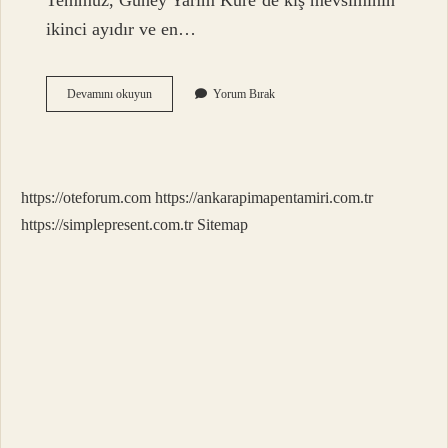
Temmuz, Güney Yarım Küre’de kış mevsiminin
ikinci ayıdır ve en…
6
Devamını okuyun
Yorum Bırak
January
Hangi
Ay
https://oteforum.com
https://ankarapimapentamiri.com.tr
https://simplepresent.com.tr
Sitemap