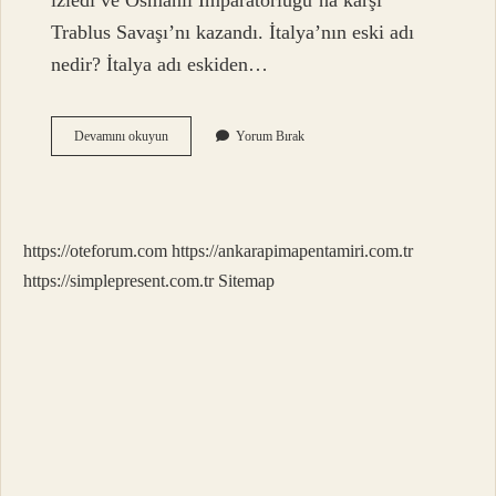
izledi ve Osmanlı İmparatorluğu’na karşı
Trablus Savaşı’nı kazandı. İtalya’nın eski adı
nedir? İtalya adı eskiden…
Italyan
Devamını okuyun
Yorum Bırak
Irkı
Ne
Zaman
Ortaya
Çıktı
https://oteforum.com
https://ankarapimapentamiri.com.tr
https://simplepresent.com.tr
Sitemap