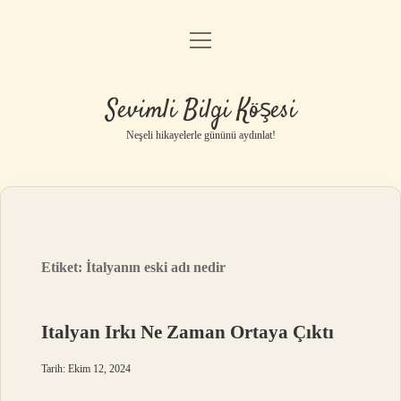
menüyü
Anasayfa
aç
Gizlilik Politikası
Sevimli Bilgi Köşesi
Yasal Uyarı
Neşeli hikayelerle gününü aydınlat!
Hakkımızda
Etiket:
İtalyanın eski adı nedir
Italyan Irkı Ne Zaman Ortaya Çıktı
Tarih: Ekim 12, 2024