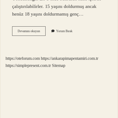
çalıştırılabilirler. 15 yaşını doldurmuş ancak
henüz 18 yaşını doldurmamış genç…
İNşaat
Devamını okuyun
Yorum Bırak
Işlerinde
Kaç
Yaşını
Doldurmuş
Işçiler
https://oteforum.com
https://ankarapimapentamiri.com.tr
Çalıştırılabilir
https://simplepresent.com.tr
Sitemap