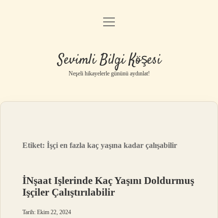
menüyü
Anasayfa
aç
Gizlilik Politikası
Sevimli Bilgi Köşesi
Yasal Uyarı
Neşeli hikayelerle gününü aydınlat!
Hakkımızda
Etiket:
İşçi en fazla kaç yaşına kadar çalışabilir
İNşaat Işlerinde Kaç Yaşını Doldurmuş
Işçiler Çalıştırılabilir
Tarih: Ekim 22, 2024