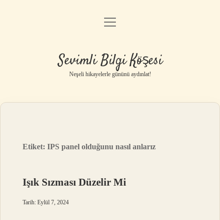
menüyü
Anasayfa
aç
Gizlilik Politikası
Sevimli Bilgi Köşesi
Yasal Uyarı
Neşeli hikayelerle gününü aydınlat!
Hakkımızda
Etiket:
IPS panel olduğunu nasıl anlarız
Işık Sızması Düzelir Mi
Tarih: Eylül 7, 2024