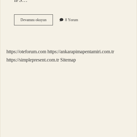
IPS…
Işık
Devamını okuyun
8 Yorum
Sızması
Düzelir
Mi
https://oteforum.com
https://ankarapimapentamiri.com.tr
https://simplepresent.com.tr
Sitemap