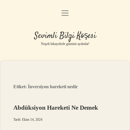
menüyü
Anasayfa
aç
Gizlilik Politikası
Sevimli Bilgi Köşesi
Yasal Uyarı
Neşeli hikayelerle gününü aydınlat!
Hakkımızda
Etiket:
İnversiyon hareketi nedir
Abdüksiyon Hareketi Ne Demek
Tarih: Ekim 14, 2024