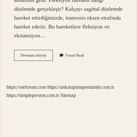
anlamına gelir. Fleksiyon hareketi hangi
düzlemde gerçekleşir? Kalçayı sagittal düzlemde
hareket ettirdiğimizde, transvers eksen etrafında
hareket ederiz. Bu hareketlere fleksiyon ve
ekstansiyon…
Abdüksiyon
Devamını okuyun
Yorum Bırak
Hareketi
Ne
Demek
https://oteforum.com
https://ankarapimapentamiri.com.tr
https://simplepresent.com.tr
Sitemap