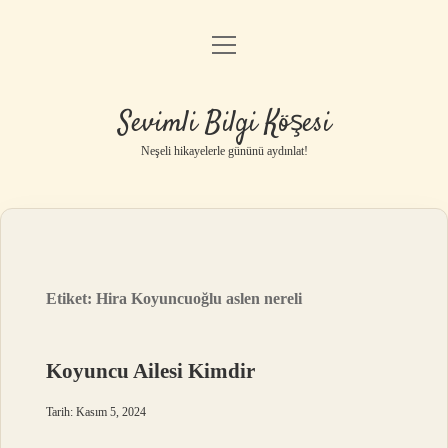
menüyü
Anasayfa
aç
Gizlilik Politikası
Sevimli Bilgi Köşesi
Yasal Uyarı
Neşeli hikayelerle gününü aydınlat!
Hakkımızda
Etiket:
Hira Koyuncuoğlu aslen nereli
Koyuncu Ailesi Kimdir
Tarih: Kasım 5, 2024