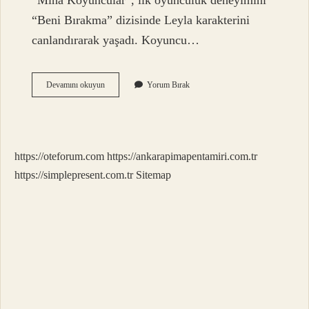
“Mina Koyuncular”, ilk oyunculuk deneyimini
“Beni Bırakma” dizisinde Leyla karakterini
canlandırarak yaşadı. Koyuncu…
Koyuncu
Devamını okuyun
Yorum Bırak
Ailesi
Kimdir
https://oteforum.com
https://ankarapimapentamiri.com.tr
https://simplepresent.com.tr
Sitemap