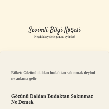
menüyü
Anasayfa
aç
Gizlilik Politikası
Sevimli Bilgi Köşesi
Yasal Uyarı
Neşeli hikayelerle gününü aydınlat!
Hakkımızda
Etiket:
Gözünü daldan budaktan sakınmak deyimi
ne anlama gelir
Gözünü Daldan Budaktan Sakınmaz
Ne Demek