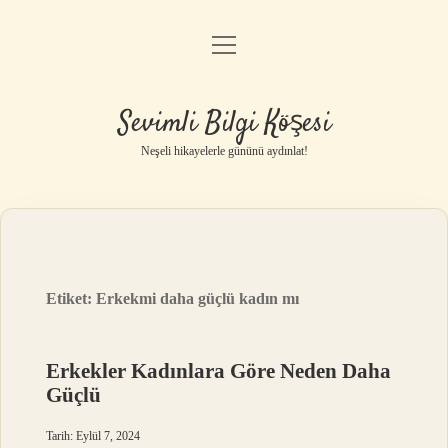
menüyü
Anasayfa
aç
Gizlilik Politikası
Sevimli Bilgi Köşesi
Yasal Uyarı
Neşeli hikayelerle gününü aydınlat!
Hakkımızda
Etiket:
Erkekmi daha güçlü kadın mı
Erkekler Kadınlara Göre Neden Daha
Güçlü
Tarih: Eylül 7, 2024