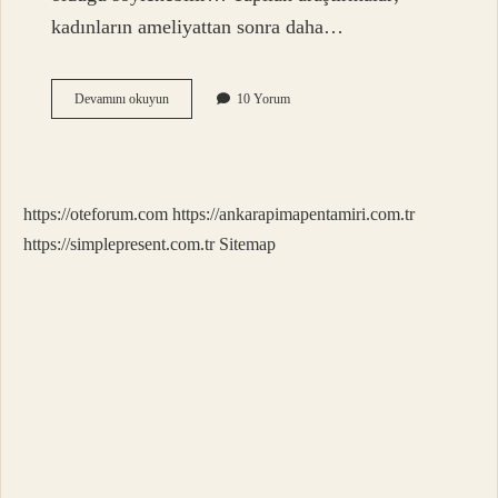
kadınların ameliyattan sonra daha…
Erkekler
Devamını okuyun
10 Yorum
Kadınlara
Göre
Neden
Daha
Güçlü
https://oteforum.com
https://ankarapimapentamiri.com.tr
https://simplepresent.com.tr
Sitemap