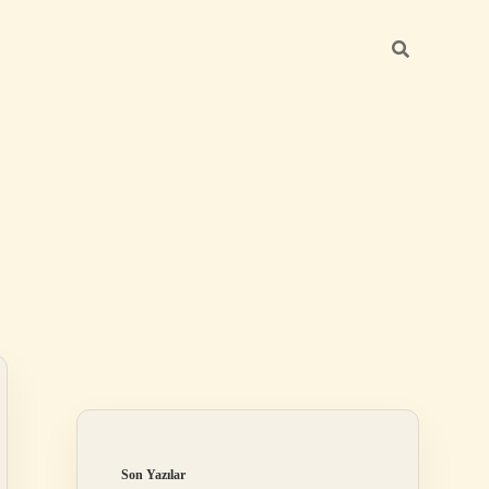
Sidebar
et giriş
vdcasino giriş
betexper.xyz
betci güncel giriş
betci.bet
betci.co
betci
Son Yazılar