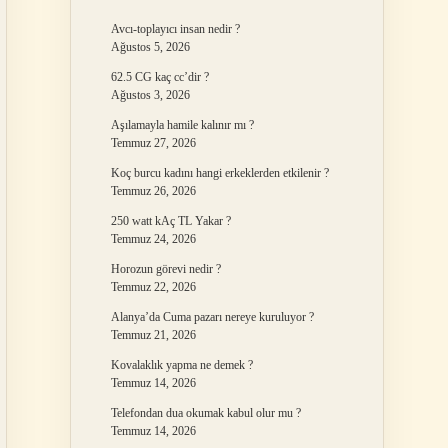
Avcı-toplayıcı insan nedir ?
Ağustos 5, 2026
62.5 CG kaç cc’dir ?
Ağustos 3, 2026
Aşılamayla hamile kalınır mı ?
Temmuz 27, 2026
Koç burcu kadını hangi erkeklerden etkilenir ?
Temmuz 26, 2026
250 watt kAç TL Yakar ?
Temmuz 24, 2026
Horozun görevi nedir ?
Temmuz 22, 2026
Alanya’da Cuma pazarı nereye kuruluyor ?
Temmuz 21, 2026
Kovalaklık yapma ne demek ?
Temmuz 14, 2026
Telefondan dua okumak kabul olur mu ?
Temmuz 14, 2026