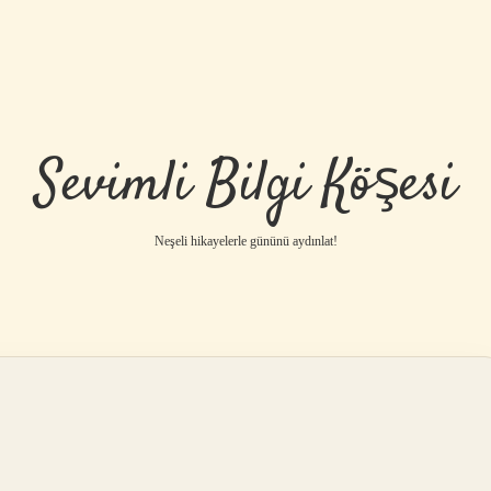
Sevimli Bilgi Köşesi
Neşeli hikayelerle gününü aydınlat!
ilbet mobil giriş
ilbe