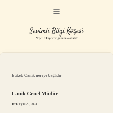
menüyü
Anasayfa
aç
Gizlilik Politikası
Sevimli Bilgi Köşesi
Yasal Uyarı
Neşeli hikayelerle gününü aydınlat!
Hakkımızda
Etiket:
Canik nereye bağlıdır
Canik Genel Müdür
Tarih: Eylül 29, 2024