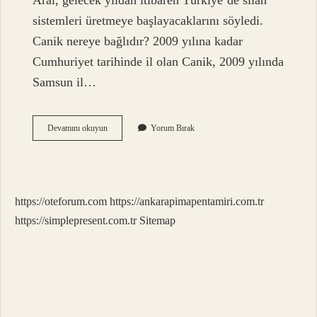
Aral, gelecek yıldan itibaren Türkiye’de silah
sistemleri üretmeye başlayacaklarını söyledi.
Canik nereye bağlıdır? 2009 yılına kadar
Cumhuriyet tarihinde il olan Canik, 2009 yılında
Samsun il…
Canik
Devamını okuyun
Yorum Bırak
Genel
Müdür
https://oteforum.com
https://ankarapimapentamiri.com.tr
https://simplepresent.com.tr
Sitemap