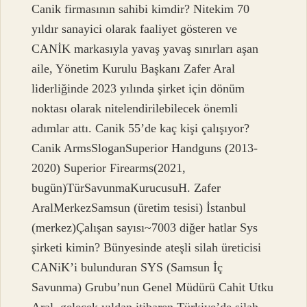
Canik firmasının sahibi kimdir? Nitekim 70
yıldır sanayici olarak faaliyet gösteren ve
CANİK markasıyla yavaş yavaş sınırları aşan
aile, Yönetim Kurulu Başkanı Zafer Aral
liderliğinde 2023 yılında şirket için dönüm
noktası olarak nitelendirilebilecek önemli
adımlar attı. Canik 55’de kaç kişi çalışıyor?
Canik ArmsSloganSuperior Handguns (2013-
2020) Superior Firearms(2021,
bugün)TürSavunmaKurucusuH. Zafer
AralMerkezSamsun (üretim tesisi) İstanbul
(merkez)Çalışan sayısı~7003 diğer hatlar Sys
şirketi kimin? Bünyesinde ateşli silah üreticisi
CANiK’i bulunduran SYS (Samsun İç
Savunma) Grubu’nun Genel Müdürü Cahit Utku