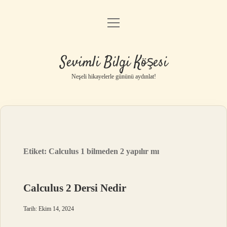
menüyü
Anasayfa
aç
Gizlilik Politikası
Sevimli Bilgi Köşesi
Yasal Uyarı
Neşeli hikayelerle gününü aydınlat!
Hakkımızda
Etiket:
Calculus 1 bilmeden 2 yapılır mı
Calculus 2 Dersi Nedir
Tarih: Ekim 14, 2024