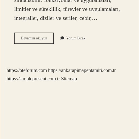
sıralanabilir: fonksiyonlar ve uygulamaları,
limitler ve süreklilik, türevler ve uygulamaları,
integraller, diziler ve seriler, cebir,…
Calculus
Devamını okuyun
Yorum Bırak
2
Dersi
Nedir
https://oteforum.com
https://ankarapimapentamiri.com.tr
https://simplepresent.com.tr
Sitemap