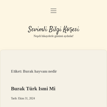
menüyü
Anasayfa
aç
Gizlilik Politikası
Sevimli Bilgi Köşesi
Yasal Uyarı
Neşeli hikayelerle gününü aydınlat!
Hakkımızda
Etiket:
Burak hayvanı nedir
Burak Türk Ismi Mi
Tarih: Ekim 31, 2024