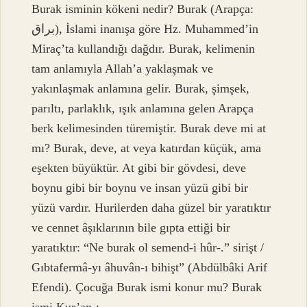
Burak isminin kökeni nedir? Burak (Arapça:
براق), İslami inanışa göre Hz. Muhammed’in
Miraç’ta kullandığı dağdır. Burak, kelimenin
tam anlamıyla Allah’a yaklaşmak ve
yakınlaşmak anlamına gelir. Burak, şimşek,
parıltı, parlaklık, ışık anlamına gelen Arapça
berk kelimesinden türemiştir. Burak deve mi at
mı? Burak, deve, at veya katırdan küçük, ama
eşekten büyüktür. At gibi bir gövdesi, deve
boynu gibi bir boynu ve insan yüzü gibi bir
yüzü vardır. Hurilerden daha güzel bir yaratıktır
ve cennet âşıklarının bile gıpta ettiği bir
yaratıktır: “Ne burak ol semend-i hûr-.” sirişt /
Gıbtafermâ-yı âhuvân-ı bihişt” (Abdülbâki Arif
Efendi). Çocuğa Burak ismi konur mu? Burak