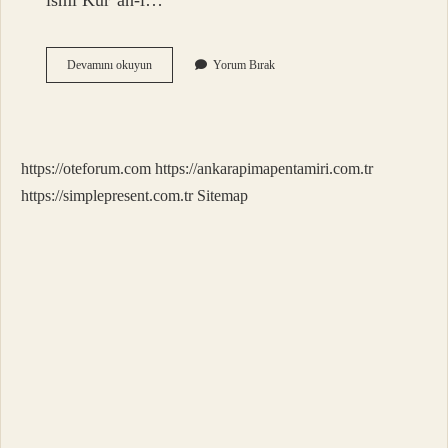
ismi Kur’an-ı…
Burak
Devamını okuyun
Yorum Bırak
Türk
Ismi
Mi
https://oteforum.com
https://ankarapimapentamiri.com.tr
https://simplepresent.com.tr
Sitemap