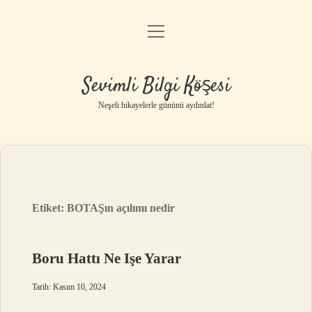
menüyü
Anasayfa
aç
Gizlilik Politikası
Sevimli Bilgi Köşesi
Yasal Uyarı
Neşeli hikayelerle gününü aydınlat!
Hakkımızda
Etiket:
BOTAŞın açılımı nedir
Boru Hattı Ne Işe Yarar
Tarih: Kasım 10, 2024