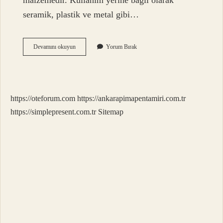
malzemedir. Kullanım yerine bağlı olarak
seramik, plastik ve metal gibi…
Boru
Devamını okuyun
Yorum Bırak
Hattı
Ne
Işe
Yarar
https://oteforum.com
https://ankarapimapentamiri.com.tr
https://simplepresent.com.tr
Sitemap