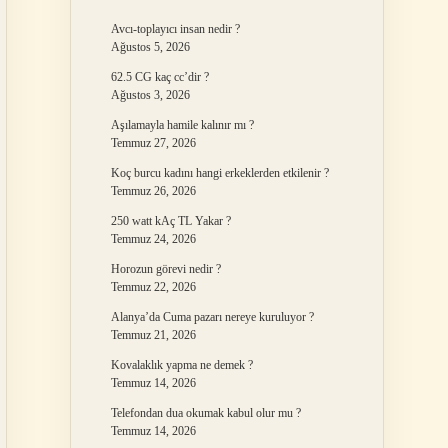
Avcı-toplayıcı insan nedir ?
Ağustos 5, 2026
62.5 CG kaç cc’dir ?
Ağustos 3, 2026
Aşılamayla hamile kalınır mı ?
Temmuz 27, 2026
Koç burcu kadını hangi erkeklerden etkilenir ?
Temmuz 26, 2026
250 watt kAç TL Yakar ?
Temmuz 24, 2026
Horozun görevi nedir ?
Temmuz 22, 2026
Alanya’da Cuma pazarı nereye kuruluyor ?
Temmuz 21, 2026
Kovalaklık yapma ne demek ?
Temmuz 14, 2026
Telefondan dua okumak kabul olur mu ?
Temmuz 14, 2026