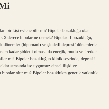
 Mi
lan bir kişi evlenebilir mi? Bipolar bozukluğu olan
ur. 2 derece bipolar ne demek? Bipolar II bozukluğu,
ik dönemler (hipomani) ve şiddetli depresif dönemlerle
nem kadar şiddetli olmasa da enerjik, mutlu ve üretken
tkiler mi? Bipolar bozukluğun klinik seyrinde, depresif
taklar sırasında ise uygunsuz cinsel ilişki ve
u bipolar olur mu? Bipolar bozuklukta genetik yatkınlık