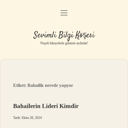
menüyü
Anasayfa
aç
Gizlilik Politikası
Sevimli Bilgi Köşesi
Yasal Uyarı
Neşeli hikayelerle gününü aydınlat!
Hakkımızda
Etiket:
Bahailik nerede yaşıyor
Bahailerin Lideri Kimdir
Tarih: Ekim 28, 2024