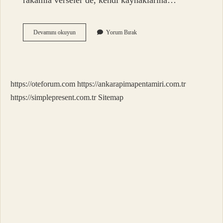
rakamla verseler de, kendi kaynaklarına…
Bahailerin
Devamını okuyun
Yorum Bırak
Lideri
Kimdir
https://oteforum.com
https://ankarapimapentamiri.com.tr
https://simplepresent.com.tr
Sitemap