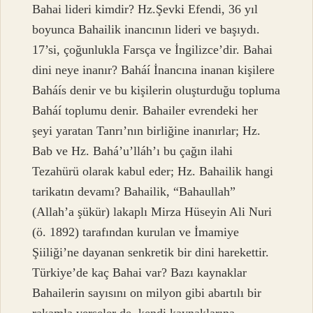
Bahai lideri kimdir? Hz.Şevki Efendi, 36 yıl
boyunca Bahailik inancının lideri ve başıydı.
17’si, çoğunlukla Farsça ve İngilizce’dir. Bahai
dini neye inanır? Baháí İnancına inanan kişilere
Baháís denir ve bu kişilerin oluşturduğu topluma
Baháí toplumu denir. Bahailer evrendeki her
şeyi yaratan Tanrı’nın birliğine inanırlar; Hz.
Bab ve Hz. Bahá’u’lláh’ı bu çağın ilahi
Tezahürü olarak kabul eder; Hz. Bahailik hangi
tarikatın devamı? Bahailik, “Bahaullah”
(Allah’a şükür) lakaplı Mirza Hüseyin Ali Nuri
(ö. 1892) tarafından kurulan ve İmamiye
Şiiliği’ne dayanan senkretik bir dini harekettir.
Türkiye’de kaç Bahai var? Bazı kaynaklar
Bahailerin sayısını on milyon gibi abartılı bir