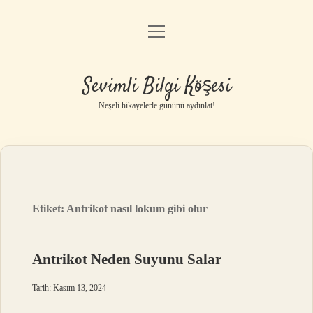
menüyü
Anasayfa
aç
Gizlilik Politikası
Sevimli Bilgi Köşesi
Yasal Uyarı
Neşeli hikayelerle gününü aydınlat!
Hakkımızda
Etiket:
Antrikot nasıl lokum gibi olur
Antrikot Neden Suyunu Salar
Tarih: Kasım 13, 2024