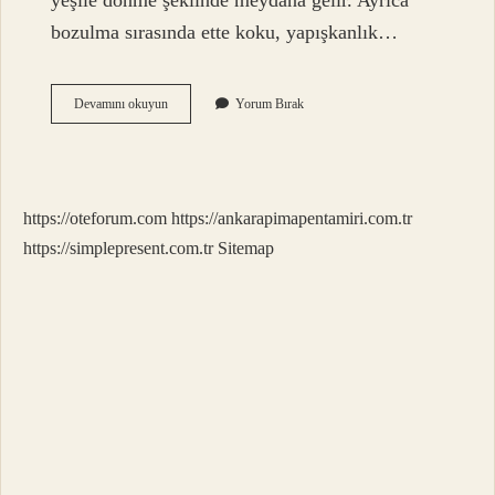
yeşile dönme şeklinde meydana gelir. Ayrıca
bozulma sırasında ette koku, yapışkanlık…
Antrikot
Devamını okuyun
Yorum Bırak
Neden
Suyunu
Salar
https://oteforum.com
https://ankarapimapentamiri.com.tr
https://simplepresent.com.tr
Sitemap