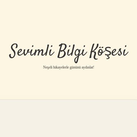
Sevimli Bilgi Köşesi
Neşeli hikayelerle gününü aydınlat!
ilbet mobil giriş
ilb